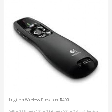
Logitech Wireless Presenter R400
0.65 in (16.5 mm) x 2.31 in (58.6 mm) x 0.31 in (7.9 mm), Receiver