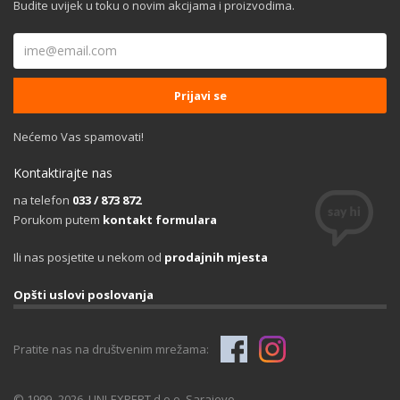
Budite uvijek u toku o novim akcijama i proizvodima.
Nećemo Vas spamovati!
Kontaktirajte nas
na telefon
033 / 873 872
Porukom putem
kontakt formulara
Ili nas posjetite u nekom od
prodajnih mjesta
Opšti uslovi poslovanja
Pratite nas na društvenim mrežama:
© 1999.-2026. UNI-EXPERT d.o.o. Sarajevo