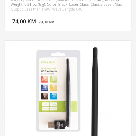
Weight: 0.21 oz (6 g), Color: Black, Laser Class: Class 2 Laser, Max
Output: Less than 1mW, Wave Length: 640
DODAJ U KORPU
74,00 KM
POGLEDAJ
79,00 KM