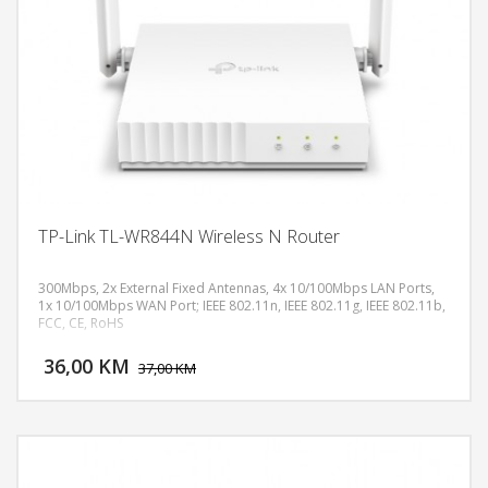
TP-Link TL-WR844N Wireless N Router
300Mbps, 2x External Fixed Antennas, 4x 10/100Mbps LAN Ports,
1x 10/100Mbps WAN Port; IEEE 802.11n, IEEE 802.11g, IEEE 802.11b,
FCC, CE, RoHS
DODAJ U KORPU
36,00 KM
POGLEDAJ
37,00 KM