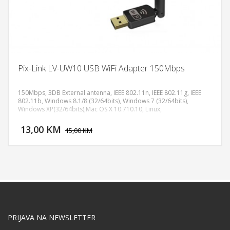
Pix-Link LV-UW10 USB WiFi Adapter 150Mbps
150Mbps, 3DB External antenna, IEEE 802.11n, IEEE 802.11g, IEEE
802.11b, Windows 8.1/8 (32/64bits), Windows 7 (32/64bits),
Windows XP(32/64bits),Mac OS X 10.710.10, Linux,
DODAJ U KORPU
13,00 KM
POGLEDAJ
15,00 KM
PRIJAVA NA NEWSLETTER