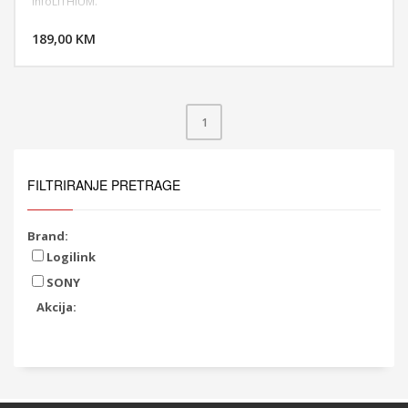
InfoLITHIUM.
DODAJ U KORPU
189,00 KM
POGLEDAJ
1
FILTRIRANJE PRETRAGE
Brand:
Logilink
SONY
Akcija: