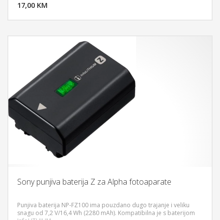
17,00 KM
POGLEDAJ
Sony punjiva baterija Z za Alpha fotoaparate
Punjiva baterija NP-FZ100 ima pouzdano dugo trajanje i veliku
snagu od 7,2 V/16,4 Wh (2280 mAh). Kompatibilna je s baterijom