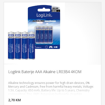
Logilink Baterije AAA Alkaline LR03B4 4KOM
Alkaline technology ensures power for high drain devices, 0%
Mercury and Cadmium, free from harmful heavy metals, Voltage:
1.5V, Capacity: 650 mAh, Battery life: Up to 5 years, Chemistry
DODAJ U KORPU
composition: Zinc, EMD, Potassium hydroxide, Graphite
2,70 KM
POGLEDAJ