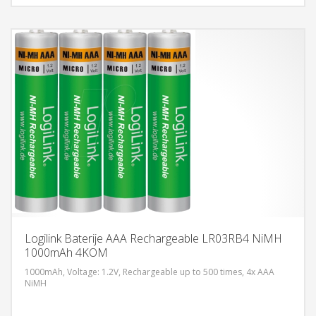
Logilink Baterije AAA Rechargeable LR03RB4 NiMH
1000mAh 4KOM
1000mAh, Voltage: 1.2V, Rechargeable up to 500 times, 4x AAA
NiMH
DODAJ U KORPU