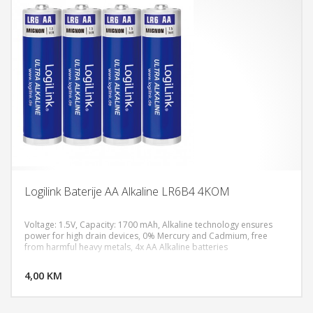
Logilink Baterije AA Alkaline LR6B4 4KOM
Voltage: 1.5V, Capacity: 1700 mAh, Alkaline technology ensures
power for high drain devices, 0% Mercury and Cadmium, free
from harmful heavy metals, 4x AA Alkaline batteries
DODAJ U KORPU
4,00 KM
POGLEDAJ