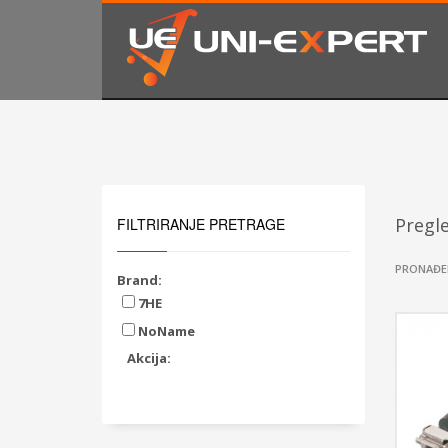
KAKO NARUČITI
1
2
Prijavite se ili registrujte.
Od
Ukoliko imate poteškoća ili trebate podršku stojimo Vam
Pregl
FILTRIRANJE PRETRAGE
PRONAĐE
Brand:
7HE
NoName
Akcija: