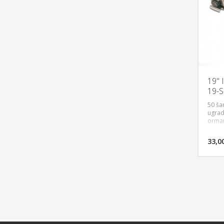
19"
19-S
50 ša
ugrad
orma
33,0