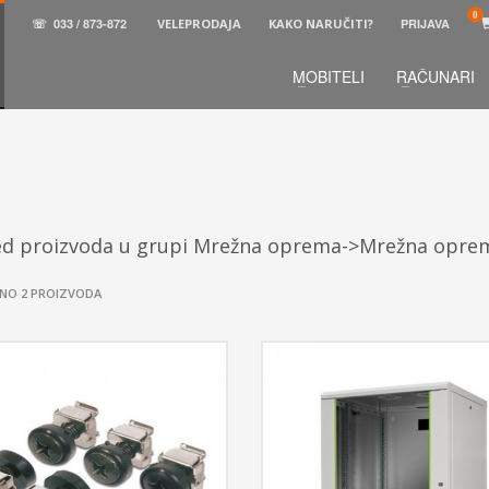
☏
033 / 873-872
VELEPRODAJA
KAKO NARUČITI?
PRIJAVA
MOBITELI
RAČUNARI
3
aberite željene proizvode.
U korpi
zaključite narud
 na raspolaganju pozivom na telefon.
ed proizvoda u grupi Mrežna oprema->Mrežna opre
NO 2 PROIZVODA