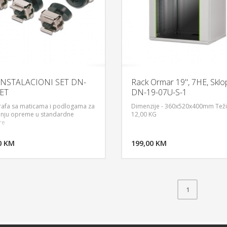
 INSTALACIONI SET DN-
Rack Ormar 19", 7HE, Sklopi
ET
DN-19-07U-S-1
rafa sa maticama i podlogama za
Dimenzije - 360x520x400mm Teži
nju opreme u standardne
12,00 KG
re
DODAJ U KORPU
DODAJ 
0 KM
POGLEDAJ
199,00 KM
P
1