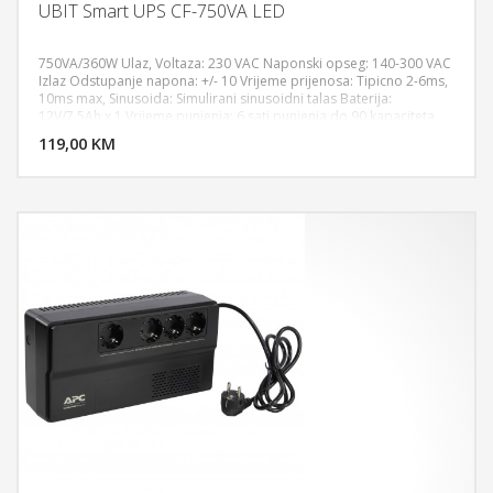
UBIT Smart UPS CF-750VA LED
750VA/360W Ulaz, Voltaza: 230 VAC Naponski opseg: 140-300 VAC
Izlaz Odstupanje napona: +/- 10 Vrijeme prijenosa: Tipicno 2-6ms,
10ms max, Sinusoida: Simulirani sinusoidni talas Baterija:
DODAJ U KORPU
12V/7,5Ah x 1 Vrijeme punjenja: 6 sati punjenja do 90 kapaciteta
Dim. Dim. (DxSxV mm): 297 x 101 x 142 Tezina (kg): 4,2 Okruzenje
119,00 KM
POGLEDAJ
Vlaznost: 0-90 RH @ 0-40C (bez kondenzacije) Nivo buke: 40 dB