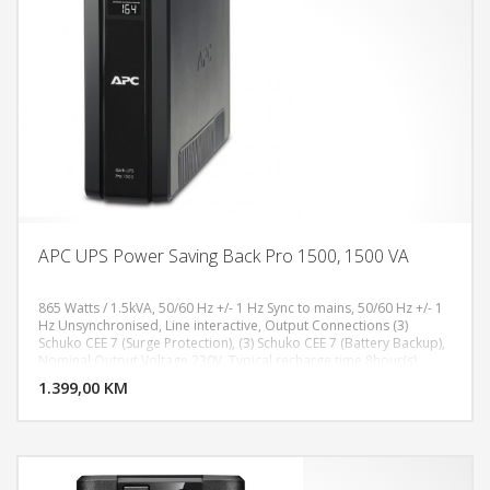
APC UPS Power Saving Back Pro 1500, 1500 VA
865 Watts / 1.5kVA, 50/60 Hz +/- 1 Hz Sync to mains, 50/60 Hz +/- 1
Hz Unsynchronised, Line interactive, Output Connections (3)
Schuko CEE 7 (Surge Protection), (3) Schuko CEE 7 (Battery Backup),
DODAJ U KORPU
Nominal Output Voltage 230V, Typical recharge time 8hour(s),
Nominal Battery Voltage 24 V, Data Line Protection RJ11
1.399,00 KM
POGLEDAJ
modem/fax/DSL protection (two wire single line), RJ45
modem/fax/DSL protection (four wire dual line)