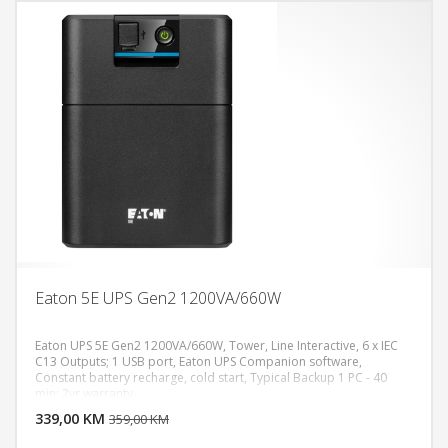
Eaton 5E UPS Gen2 1200VA/660W
Eaton UPS 5E Gen2 1200VA/660W, Tower, Line Interactive, 6 x IEC
C13 Outputs; 1 USB port, Eaton UPS Companion software,
Constant battery recharge, cold start, Typical Backup 1 PC - 40
DODAJ U KORPU
min; 2yr warranty
339,00 KM
POGLEDAJ
359,00 KM