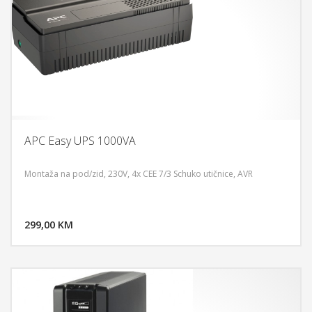
APC Easy UPS 1000VA
Montaža na pod/zid, 230V, 4x CEE 7/3 Schuko utičnice, AVR
DODAJ U KORPU
299,00 KM
POGLEDAJ