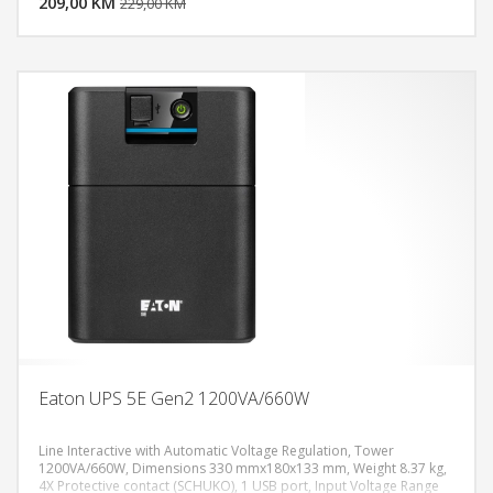
209,00 KM
POGLEDAJ
229,00 KM
Eaton UPS 5E Gen2 1200VA/660W
Line Interactive with Automatic Voltage Regulation, Tower
1200VA/660W, Dimensions 330 mmx180x133 mm, Weight 8.37 kg,
4X Protective contact (SCHUKO), 1 USB port, Input Voltage Range