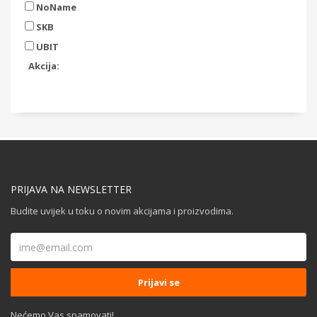
NoName
SKB
UBIT
Akcija:
PRIJAVA NA NEWSLETTER
Budite uvijek u toku o novim akcijama i proizvodima.
Nećemo Vas spamovati!