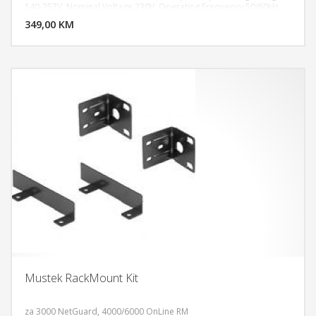
DODAJ U KORPU
140-257V, Nominal Voltage 230V, Operating Frequency 50/60Hz
Electrical Output, Nominal Voltage 230V, Constant battery
349,00 KM
POGLEDAJ
recharge, cold start, Typical Backup 1 PC - 40 min Garancija: 2
godine.
Mustek RackMount Kit
za 3000 NetGuard, 4000/6000 OnLine RM