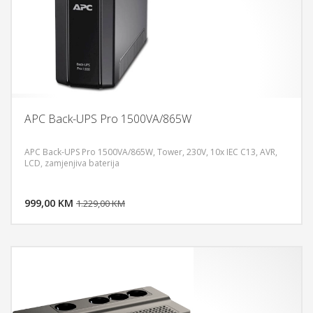
APC Back-UPS Pro 1500VA/865W
APC Back-UPS Pro 1500VA/865W, Tower, 230V, 10x IEC C13, AVR,
LCD, zamjenjiva baterija
DODAJ U KORPU
999,00 KM
POGLEDAJ
1.229,00 KM