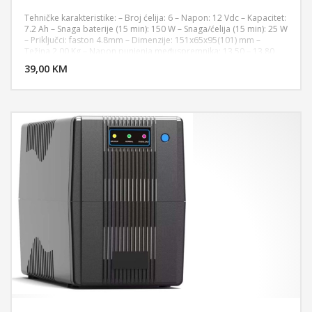
Tehničke karakteristike: – Broj ćelija: 6 – Napon: 12 Vdc – Kapacitet:
7.2 Ah – Snaga baterije (15 min): 150 W – Snaga/ćelija (15 min): 25 W
– Priključci: faston 4.8mm – Dimenzije: 151x65x95(101) mm –
DODAJ U KORPU
Težina 2,00 Kg – Napon punjenja međuspremnika: 13,50 – 13,80
Vdc – Napon punjenja za cikličku upotrebu: 14,40 – 15,00 Vdc –
39,00 KM
POGLEDAJ
Standardna struja punjenja: 2,16 A – Maksimalna struja pražnjenja
(5 sek.): 108 A – Temperatura skladištenja: -20 ~ +60 °C