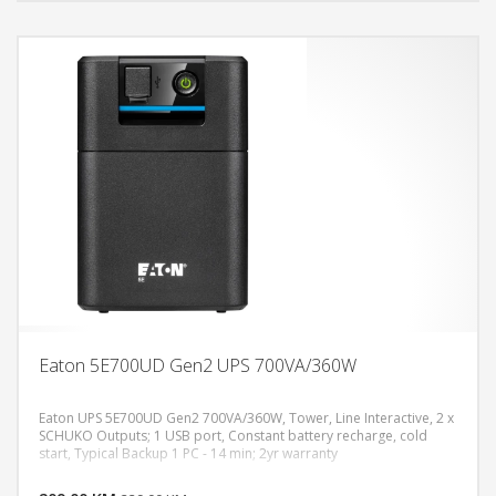
Eaton 5E700UD Gen2 UPS 700VA/360W
Eaton UPS 5E700UD Gen2 700VA/360W, Tower, Line Interactive, 2 x
SCHUKO Outputs; 1 USB port, Constant battery recharge, cold
start, Typical Backup 1 PC - 14 min; 2yr warranty
DODAJ U KORPU