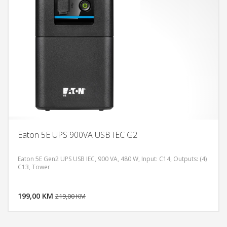
Eaton 5E UPS 900VA USB IEC G2
Eaton 5E Gen2 UPS USB IEC, 900 VA, 480 W, Input: C14, Outputs: (4)
C13, Tower
DODAJ U KORPU
199,00 KM
POGLEDAJ
219,00 KM