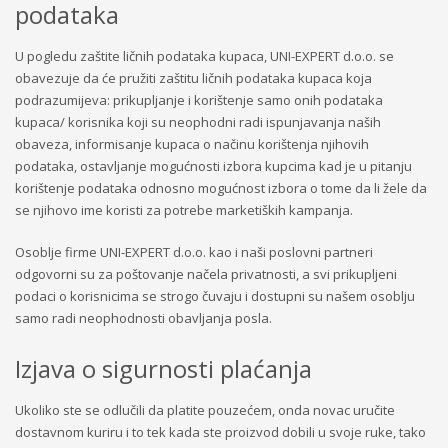
podataka
U pogledu zaštite ličnih podataka kupaca, UNI-EXPERT d.o.o. se
obavezuje da će pružiti zaštitu ličnih podataka kupaca koja
podrazumijeva: prikupljanje i korištenje samo onih podataka
kupaca/ korisnika koji su neophodni radi ispunjavanja naših
obaveza, informisanje kupaca o načinu korištenja njihovih
podataka, ostavljanje mogućnosti izbora kupcima kad je u pitanju
korištenje podataka odnosno mogućnost izbora o tome da li žele da
se njihovo ime koristi za potrebe marketiških kampanja.
Osoblje firme UNI-EXPERT d.o.o. kao i naši poslovni partneri
odgovorni su za poštovanje načela privatnosti, a svi prikupljeni
podaci o korisnicima se strogo čuvaju i dostupni su našem osoblju
samo radi neophodnosti obavljanja posla.
Izjava o sigurnosti plaćanja
Ukoliko ste se odlučili da platite pouzećem, onda novac uručite
dostavnom kuriru i to tek kada ste proizvod dobili u svoje ruke, tako