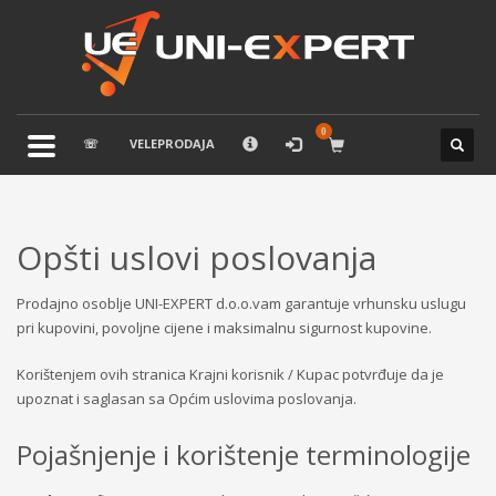
×
KAKO NARUČITI
1
Prijavite se ili registrujte.
2
Odaberite željene proizvode.
☏
VELEPRODAJA
3
U korpi
zaključite narudžbu.
Ukoliko imate poteškoća ili trebate podršku stojimo Vam na
Opšti uslovi poslovanja
raspolaganju pozivom na telefon.
TELEFONSKA PODRŠKA
Prodajno osoblje UNI-EXPERT d.o.o.vam garantuje vrhunsku uslugu
pri kupovini, povoljne cijene i maksimalnu sigurnost kupovine.
033 / 873 - 872
Pon-Sub 09:00 - 21:00
Korištenjem ovih stranica Krajni korisnik / Kupac potvrđuje da je
upoznat i saglasan sa Općim uslovima poslovanja.
Pojašnjenje i korištenje terminologije