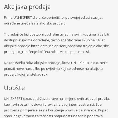
Akcijska prodaja
Firma UNI-EXPERT d.o.o. će periodično, po svojoj odluci stavljati
određene uređaje na akcijsku prodaju.
Ti uređaji će biti dostupni pod istim uvjetima svim kupcima ili će biti
dostupni kupcima određene, tačno specificirane skupine. Uvjeti
akcijske prodaje bit će detaljno opisani, posebno trajanje akcijske
prodaje, ograničenje količina robe, visina popusta i sl.
Nakon isteka roka akcijske prodaje, firma UNI-EXPERT d.o.o. neće
primati nove narudžbe po uvjetima koji se odnose na akcijsku
prodaju kojoj je istekao rok.
Uopšte
UNI-EXPERT d.o.o. zadržava pravo na izmjenu ovih uslova i pravila,
kao i svih ostalih uslova i pravila na ovoj internet stranici. Sve
promjene primijeniće se na korištenje www.ue.ba stranice. Kupac
snosi odgovornost za tačnost i potpunost unesenih podataka