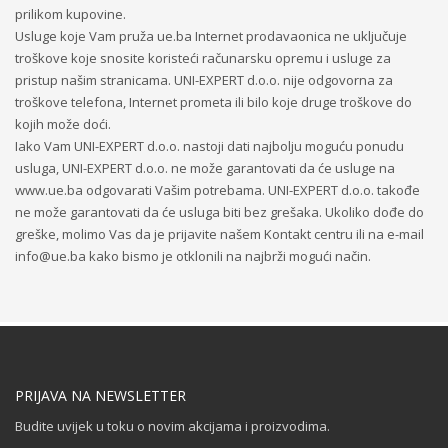
prilikom kupovine.
Usluge koje Vam pruža ue.ba Internet prodavaonica ne uključuje
troškove koje snosite koristeći računarsku opremu i usluge za
pristup našim stranicama. UNI-EXPERT d.o.o. nije odgovorna za
troškove telefona, Internet prometa ili bilo koje druge troškove do
kojih može doći.
Iako Vam UNI-EXPERT d.o.o. nastoji dati najbolju moguću ponudu
usluga, UNI-EXPERT d.o.o. ne može garantovati da će usluge na
www.ue.ba odgovarati Vašim potrebama. UNI-EXPERT d.o.o. takođe
ne može garantovati da će usluga biti bez grešaka. Ukoliko dođe do
greške, molimo Vas da je prijavite našem Kontakt centru ili na e-mail
info@ue.ba kako bismo je otklonili na najbrži mogući način.
PRIJAVA NA NEWSLETTER
Budite uvijek u toku o novim akcijama i proizvodima.