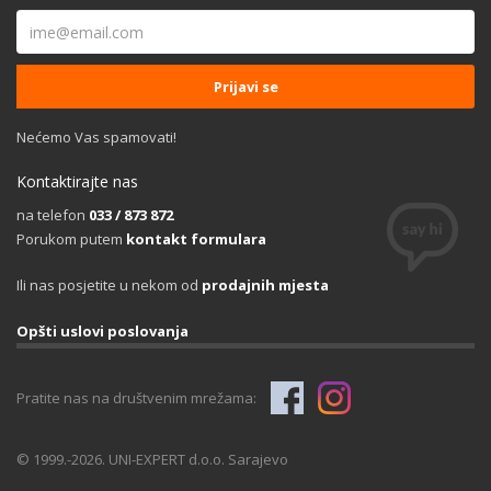
Nećemo Vas spamovati!
Kontaktirajte nas
na telefon
033 / 873 872
Porukom putem
kontakt formulara
Ili nas posjetite u nekom od
prodajnih mjesta
Opšti uslovi poslovanja
Pratite nas na društvenim mrežama:
© 1999.-2026. UNI-EXPERT d.o.o. Sarajevo