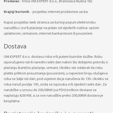
Prodavac
- firma UNI-EXPERT d.o.o., Branislava Nušića 162
Krajnji korisnik
- posjetilac internet prodavnice ue.ba
Kupac posjetilac web stranica ue.ba koji popuni elektronsku
narudžbu i izvrši plaćanje na jedan od sljedećih načina: općom
uplatnicom, virmanom, internet bankarstvom ili pouzećem.
Dostava
UNI-EXPERT d.o.o. dostavu roba vrši putem kurirske službe. Robu
isporučujemo isti ili naredni radni dan nakon što dobijemo potvrdu o
plaćanju (kartično plaćanje, virman). Ukoliko ste odabrali da robu
platite prilikom preuzmanja (pouzećem), u najvećem broju slučajeva
roba se šalje isti dan, pod uvjetom da je naručena do 13h. Ukoliko se
roba naruči poslije 13h, onda se isporuka vrši sljedeći radni dan. Za
narubžbe u iznosu do 200,00KM (sa PDV) troškovi dostave se
naplaćuju 8,00 KM, a za sve narudžbe preko 200,00KM dostava je
besplatna.