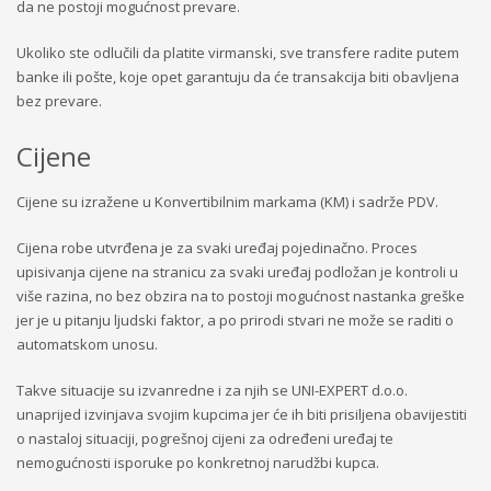
da ne postoji mogućnost prevare.
Ukoliko ste odlučili da platite virmanski, sve transfere radite putem
banke ili pošte, koje opet garantuju da će transakcija biti obavljena
bez prevare.
Cijene
Cijene su izražene u Konvertibilnim markama (KM) i sadrže PDV.
Cijena robe utvrđena je za svaki uređaj pojedinačno. Proces
upisivanja cijene na stranicu za svaki uređaj podložan je kontroli u
više razina, no bez obzira na to postoji mogućnost nastanka greške
jer je u pitanju ljudski faktor, a po prirodi stvari ne može se raditi o
automatskom unosu.
Takve situacije su izvanredne i za njih se UNI-EXPERT d.o.o.
unaprijed izvinjava svojim kupcima jer će ih biti prisiljena obavijestiti
o nastaloj situaciji, pogrešnoj cijeni za određeni uređaj te
nemogućnosti isporuke po konkretnoj narudžbi kupca.