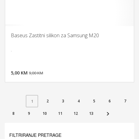
Baseus Zastitni silikon za Samsung M20
.
DODAJ U KORPU
5,00 KM
POGLEDAJ
9,00 KM
2
3
4
5
6
7
1
8
9
10
11
12
13
FILTRIRANJE PRETRAGE