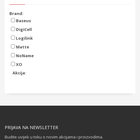
Brand:
Baseus
DigiCell
Logilink
Matte
NoName
XO
Akcija:
PRIJAVA NA NEWSLETTER
Budite uvijek u toku o novim akcijama i proizvodima.