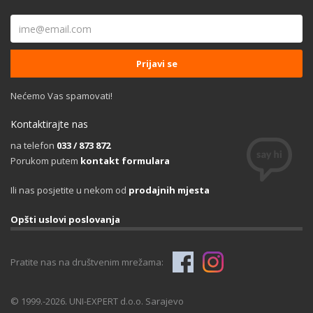
Nećemo Vas spamovati!
Kontaktirajte nas
na telefon
033 / 873 872
Porukom putem
kontakt formulara
Ili nas posjetite u nekom od
prodajnih mjesta
Opšti uslovi poslovanja
Pratite nas na društvenim mrežama:
© 1999.-2026. UNI-EXPERT d.o.o. Sarajevo