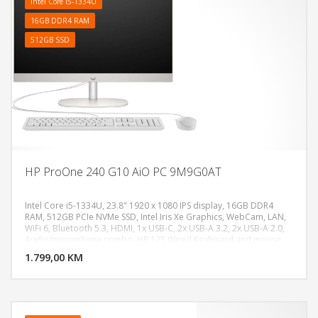
Intel Core i5-1334U
16GB DDR4 RAM
512GB SSD
HP ProOne 240 G10 AiO PC 9M9G0AT
Intel Core i5-1334U, 23.8" 1920 x 1080 IPS display, 16GB DDR4
RAM, 512GB PCIe NVMe SSD, Intel Iris Xe Graphics, WebCam, LAN,
WiFi 6, Bluetooth 5.3, HDMI, 1x USB-C, 2x USB-A 3.2, 2x USB-A 2.0,
DODAJ U KORPU
Audio/microphone combo, HP 125 Wired Keyboard and mouse
combo, Težina:5.37kg, FreeDos
1.799,00 KM
POGLEDAJ