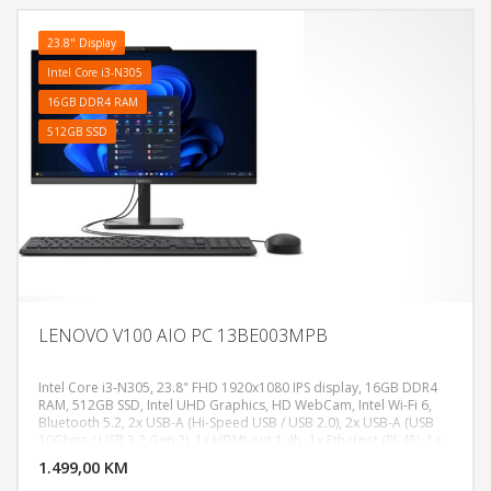
23.8" Display
Intel Core i3-N305
16GB DDR4 RAM
512GB SSD
LENOVO V100 AIO PC 13BE003MPB
Intel Core i3-N305, 23.8" FHD 1920x1080 IPS display, 16GB DDR4
RAM, 512GB SSD, Intel UHD Graphics, HD WebCam, Intel Wi-Fi 6,
Bluetooth 5.2, 2x USB-A (Hi-Speed USB / USB 2.0), 2x USB-A (USB
DODAJ U KORPU
10Gbps / USB 3.2 Gen 2), 1x HDMI-out 1.4b, 1x Ethernet (RJ-45), 1x
headphone / microphone combo jack (3.5mm), USB Calliope
1.499,00 KM
POGLEDAJ
Keyboard and Mouse combo, Boja: Crna, FreeDos