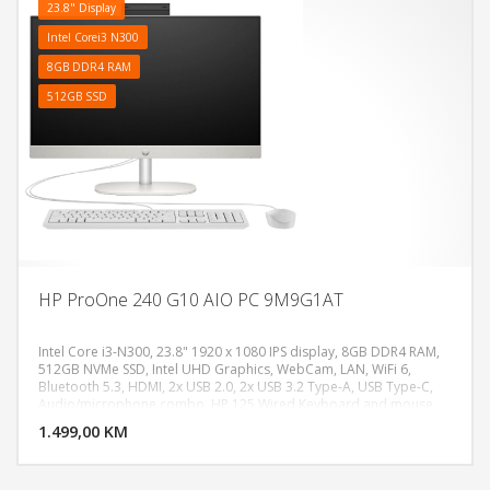
23.8" Display
Intel Corei3 N300
8GB DDR4 RAM
512GB SSD
HP ProOne 240 G10 AIO PC 9M9G1AT
Intel Core i3-N300, 23.8" 1920 x 1080 IPS display, 8GB DDR4 RAM,
512GB NVMe SSD, Intel UHD Graphics, WebCam, LAN, WiFi 6,
Bluetooth 5.3, HDMI, 2x USB 2.0, 2x USB 3.2 Type-A, USB Type-C,
DODAJ U KORPU
Audio/microphone combo, HP 125 Wired Keyboard and mouse
combo, Težina:5.37kg, Boja: Crna, FreeDos
1.499,00 KM
POGLEDAJ