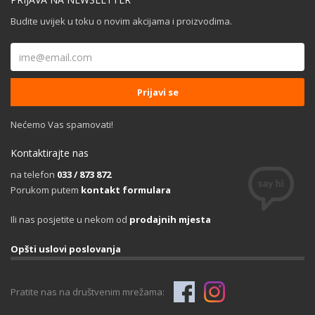
Budite uvijek u toku o novim akcijama i proizvodima.
Nećemo Vas spamovati!
Kontaktirajte nas
na telefon
033 / 873 872
Porukom putem
kontakt formulara
Ili nas posjetite u nekom od
prodajnih mjesta
Opšti uslovi poslovanja
Pratite nas na društvenim mrežama: