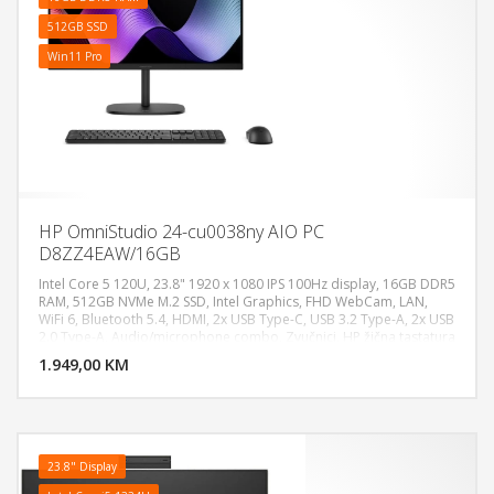
512GB SSD
Win11 Pro
HP OmniStudio 24-cu0038ny AIO PC
D8ZZ4EAW/16GB
Intel Core 5 120U, 23.8" 1920 x 1080 IPS 100Hz display, 16GB DDR5
RAM, 512GB NVMe M.2 SSD, Intel Graphics, FHD WebCam, LAN,
WiFi 6, Bluetooth 5.4, HDMI, 2x USB Type-C, USB 3.2 Type-A, 2x USB
DODAJ U KORPU
2.0 Type-A, Audio/microphone combo, Zvučnici, HP žična tastatura
i miš, Težina: 4.98kg, Windows 11 Pro
1.949,00 KM
POGLEDAJ
23.8" Display