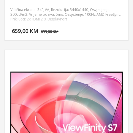
Veličina ekrana: 34", VA, Rezolucija: 3440x1440, Osvjetljenje:
300cd/m2, Vrijeme odziva: 5ms, Osvježenje: 100Hz,AMD FreeSync,
Priključci: 2xHDMI 2.0, DisplayPort
DODAJ U KORPU
659,00 KM
POGLEDAJ
699,00 KM