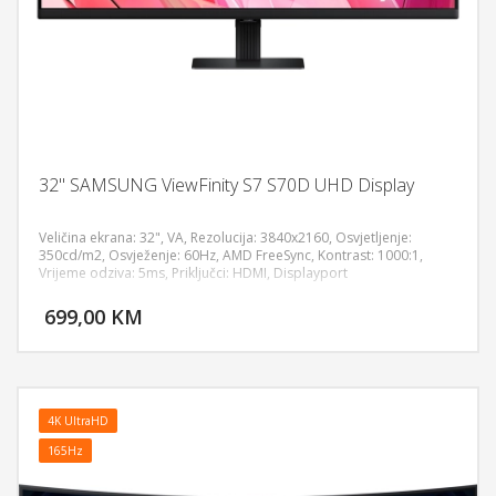
32" SAMSUNG ViewFinity S7 S70D UHD Display
Veličina ekrana: 32", VA, Rezolucija: 3840x2160, Osvjetljenje:
350cd/m2, Osvježenje: 60Hz, AMD FreeSync, Kontrast: 1000:1,
Vrijeme odziva: 5ms, Priključci: HDMI, Displayport
DODAJ U KORPU
699,00 KM
POGLEDAJ
4K UltraHD
165Hz