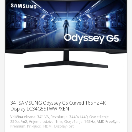
34" SAMSUNG Odyssey G5 Curved 165Hz 4K
Display LC34G55TWWPXEN
Veličina ekrana: 34", VA, Rezolucija: 3440x1440, Osvjetljenje:
250cd/m2, Vrijeme odziva: 1ms, Osvježenje: 165Hz, AMD FreeSync
Premium, Priključci: HDMI, DisplayPort
DODAJ U KORPU