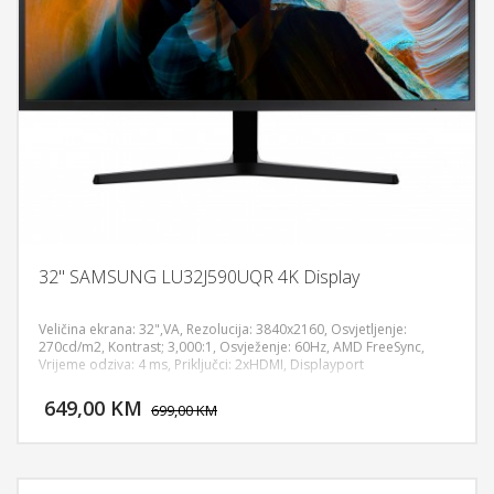
32" SAMSUNG LU32J590UQR 4K Display
Veličina ekrana: 32",VA, Rezolucija: 3840x2160, Osvjetljenje:
270cd/m2, Kontrast; 3,000:1, Osvježenje: 60Hz, AMD FreeSync,
Vrijeme odziva: 4 ms, Priključci: 2xHDMI, Displayport
DODAJ U KORPU
649,00 KM
POGLEDAJ
699,00 KM