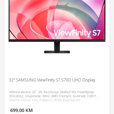
32" SAMSUNG ViewFinity S7 S70D UHD Display
Veličina ekrana: 32", VA, Rezolucija: 3840x2160, Osvjetljenje:
350cd/m2, Osvježenje: 60Hz, AMD FreeSync, Kontrast: 1000:1,
Vrijeme odziva: 5ms, Priključci: HDMI, Displayport
DODAJ U KORPU
699,00 KM
POGLEDAJ