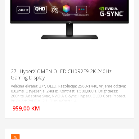
27" HyperX OMEN OLED CH0R2E9 2K 240Hz
Gaming Display
Veličina ekrana: 27", OLED, Rezolucija: 2560x1440, Vrijeme odziva:
0.03ms, Osvježenje: 240Hz, Kontrast: 1,500,000:1, Brightness:
200nits, Adaptive Sync, NVIDIA G-Sync, HyperX OLED Core Protect,
DODAJ U KORPU
Priključci: 2xHDMI 2.1, DisplayPort 1.4
959,00 KM
POGLEDAJ
4k