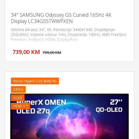
34" SAMSUNG Odyssey G5 Curved 165Hz 4K
Display LC34G55TWWPXEN
Veličina ekrana: 34", VA, Rezolucija: 3440x1440, Osvjetljenje:
250cd/m2, Vrijeme odziva: 1ms, Osvježenje: 165Hz, AMD FreeSync
Premium, Priključci: HDMI, DisplayPort
DODAJ U KORPU
739,00 KM
POGLEDAJ
799,00 KM
Poklon:HyperX Cirro Buds Pro
240Hz
OLED
HDMI 2.1