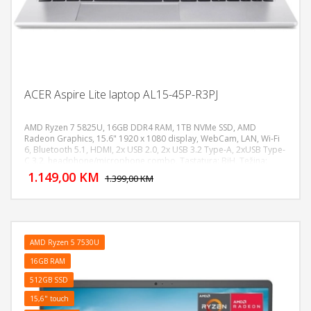
ACER Aspire Lite laptop AL15-45P-R3PJ
AMD Ryzen 7 5825U, 16GB DDR4 RAM, 1TB NVMe SSD, AMD
Radeon Graphics, 15.6" 1920 x 1080 display, WebCam, LAN, Wi-Fi
6, Bluetooth 5.1, HDMI, 2x USB 2.0, 2x USB 3.2 Type-A, 2xUSB Type-
DODAJ U KORPU
C 3.2, headphone/microphone combo, Tastatura: BiH, Težina:
1.4kg, Boja: Siva, FreeDOS
1.149,00 KM
POGLEDAJ
1.399,00 KM
AMD Ryzen 5 7530U
16GB RAM
512GB SSD
15,6" touch