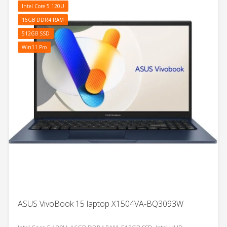
Intel Core 5 120U
16GB DDR4 RAM
512GB SSD
Win11 Pro
ASUS VivoBook 15 laptop X1504VA-BQ3093W