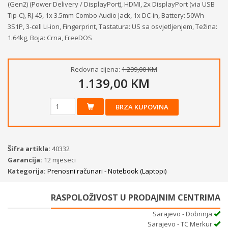
(Gen2) (Power Delivery / DisplayPort), HDMI, 2x DisplayPort (via USB
Tip-C), RJ-45, 1x 3.5mm Combo Audio Jack, 1x DC-in, Battery: 50Wh
3S1P, 3-cell Li-ion, Fingerprint, Tastatura: US sa osvjetljenjem, Težina:
1.64kg, Boja: Crna, FreeDOS
Redovna cijena:
1.299,00 KM
1.139,00 KM
BRZA KUPOVINA
Šifra artikla:
40332
Garancija:
12 mjeseci
Kategorija:
Prenosni računari - Notebook (Laptopi)
RASPOLOŽIVOST U PRODAJNIM CENTRIMA
Sarajevo - Dobrinja
Sarajevo - TC Merkur