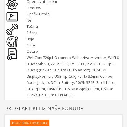
Operativni sistem
FreeDos
Optički uređaj
Ne
Težina
1.64kg
Boja
Crna
Ostalo
WebCam 720p HD camera With privacy shutter, Wi-Fi 6,
Bluetooth 5.3, 2x USB 3.0, 1x USB-C, 2 x USB 3.2 Tip-C
(Gen2) (Power Delivery / DisplayPort), HDMI, 2x
DisplayPort (via USB Tip-C), RJ-45, 1x 3.5mm Combo
Audio Jack, 1x DC-in, Battery: 50Wh 3S1P, 3-cell Li-ion,
Fingerprint, Tastatura: US sa osvjetljenjem, Težina:
1.64kg, Boja: Crna, FreeDOS
DRUGI ARTIKLI IZ NAŠE PONUDE
Poklon:Torba i bežični miš