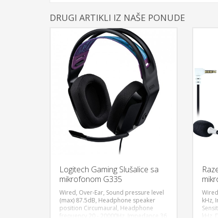
DRUGI ARTIKLI IZ NAŠE PONUDE
Logitech Gaming Slušalice sa
Raze
mikrofonom G335
mikr
7.1 
Wired, Over-Ear, Sound pressure level
Wired
(max) 87.5dB, Headphone speaker
kHz, 
position Circumaural, Headphone
Sensit
DODAJ U KORPU
frequency 20 - 20000Hz, Impedance 36
kHz, 