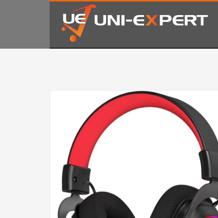
KAKO NARUČITI
1
2
Prijavite se ili registrujte.
Od
Ukoliko imate poteškoća ili trebate podršku stojimo Vam