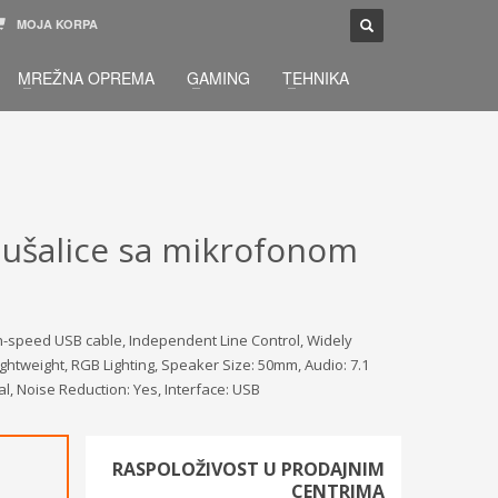
MOJA KORPA
TELEFONSKA PODRŠKA
×
MREŽNA OPREMA
GAMING
TEHNIKA
033 / 873 - 872
žbu.
Pon-Sub 09:00 - 21:00
ušalice sa mikrofonom
h-speed USB cable, Independent Line Control, Widely
htweight, RGB Lighting, Speaker Size: 50mm, Audio: 7.1
, Noise Reduction: Yes, Interface: USB
RASPOLOŽIVOST U PRODAJNIM
CENTRIMA