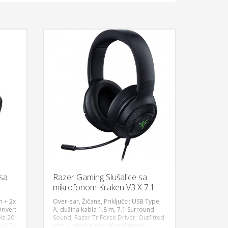
 sa
Razer Gaming Slušalice sa
mikrofonom Kraken V3 X 7.1
m + 2x
Over-ear, Žičane, Priključci: USB Type
river:
A, dužina kabla 1.8 m, 7.1 Surround
Hz-20
Sound, Razer TriForce Driver; Outfitted
U KORPU
DODAJ U KORPU
e), 5k
with custom tuned 40 millimeter