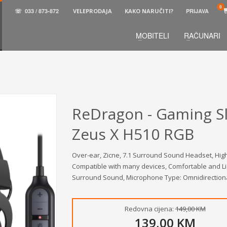
☏
033 / 873-872
VELEPRODAJA
KAKO NARUČITI?
PRIJAVA
MOBITELI
RAČUNARI
3
aberite željene proizvode.
U korpi
zaključite narud
 na raspolaganju pozivom na telefon.
ReDragon - Gaming Sl
Zeus X H510 RGB
Over-ear, Zicne, 7.1 Surround Sound Headset, Hig
Compatible with many devices, Comfortable and Lig
Surround Sound, Microphone Type: Omnidirectional
Redovna cijena:
149,00 KM
139,00 KM