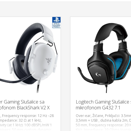
r Gaming Slušalice sa
Logitech Gaming Slušalice
ofonom BlackShark V2 X
mikrofonom G432 7.1
PS5 Edition White
, Frequency response: 12 Hz –28
Over-ear, Žičane, Priključci: 3.5m
Impedance: 32 Ω at 1 kHz,
3,5mm + USB , dužina kabla 2m, D
ivity (at 1 kHz): 100 dBSPL/mW 1
50 mm, Frequency response: 20 
DODAJ U KORPU
DODAJ 
Drivers: 50 mm custom dynamic
KHz, Impedance: 39 Ohms (passiv