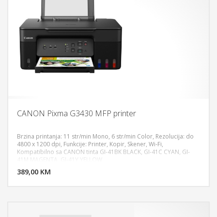
CANON Pixma G3430 MFP printer
Brzina printanja: 11 str/min Mono, 6 str/min Color, Rezolucija: do
4800 x 1200 dpi, Funkcije: Printer, Kopir, Skener, Wi-Fi,
Kompatibilno sa CANON tinta GI-41BK BLACK, GI-41C CYAN, GI-
DODAJ U KORPU
41M MAGENTA, GI-41Y YELLOW
389,00 KM
POGLEDAJ