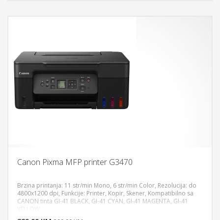
Canon Pixma MFP printer G3470
Brzina printanja: 11 str/min Mono, 6 str/min Color, Rezolucija: do
4800x1200 dpi, Funkcije: Printer, Kopir, Skener, Kompatibilno sa
CANON tinta GI-41 BLACK, GI-41 CYAN, GI-41 MAGENTA, GI-41
DODAJ U KORPU
YELLOW