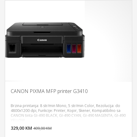
CANON PIXMA MFP printer G3410
Brzina printanja: 8 str/min Mono, 5 str/min Color, Rezolucija: do
4800x1200 dpi, Funkcije: Printer, Kopir, Skener, Kompatibilno sa
CANON tinta GI-490 BLACK, GI-490 CYAN, GI-490 MAGENTA, GI-490
DODAJ U KORPU
YELLOW
329,00 KM
POGLEDAJ
409,00 KM