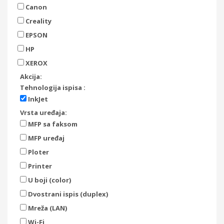
Canon
Creality
EPSON
HP
XEROX
Akcija:
Tehnologija ispisa :
InkJet
Vrsta uređaja:
MFP sa faksom
MFP uređaj
Ploter
Printer
U boji (color)
Dvostrani ispis (duplex)
Mreža (LAN)
Wi-Fi