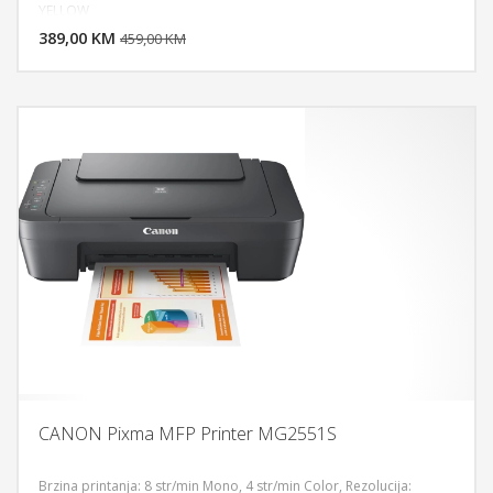
DODAJ U KORPU
YELLOW
389,00 KM
POGLEDAJ
459,00 KM
CANON Pixma MFP Printer MG2551S
Brzina printanja: 8 str/min Mono, 4 str/min Color, Rezolucija: