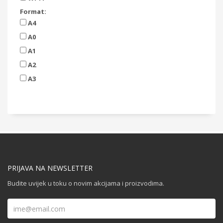
Format:
A4
A0
A1
A2
A3
PRIJAVA NA NEWSLETTER
Budite uvijek u toku o novim akcijama i proizvodima.