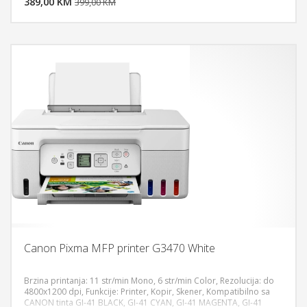
389,00 KM
POGLEDAJ
399,00 KM
Canon Pixma MFP printer G3470 White
Brzina printanja: 11 str/min Mono, 6 str/min Color, Rezolucija: do
4800x1200 dpi, Funkcije: Printer, Kopir, Skener, Kompatibilno sa
CANON tinta GI-41 BLACK, GI-41 CYAN, GI-41 MAGENTA, GI-41