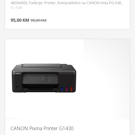
4800x600, Funkcije: Printer, Kompatibilno sa CANON tinta PG-545,
CL-546
DODAJ U KORPU
95,00 KM
POGLEDAJ
99,00 KM
CANON Pixma Printer G1430