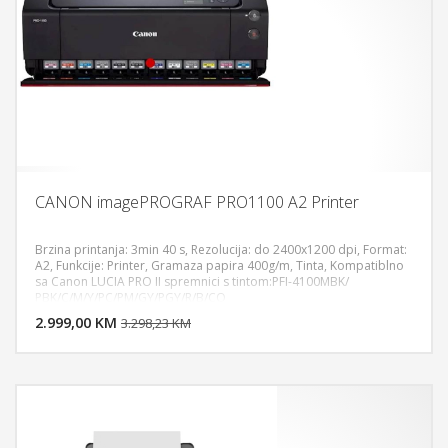
CANON imagePROGRAF PRO1100 A2 Printer
Brzina printanja: 3min 40 s, Rezolucija: do 2400x1200 dpi, Format:
A2, Funkcije: Printer, Gramaza papira 400g/m, Tinta, Kompatiblno
sa Canon LUCIA PRO II spremnici s tintom:PFI-4100MBK/
DODAJ U KORPU
PBK/C/M/Y/PC/PM/GY/PGY/R/B/CO
2.999,00 KM
POGLEDAJ
3.298,23 KM