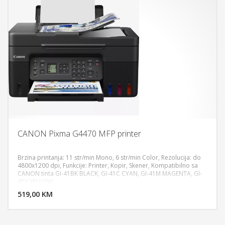
CANON Pixma G4470 MFP printer
Brzina printanja: 11 str/min Mono, 6 str/min Color, Rezolucija: do
4800x1200 dpi, Funkcije: Printer, Kopir, Skener, Kompatibilno sa
CANON tinta GI-41BK BLACK, GI-41C CYAN, GI-41M MAGENTA, GI-
DODAJ U KORPU
41Y YELLOW
519,00 KM
POGLEDAJ