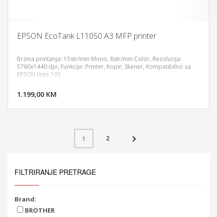
EPSON EcoTank L11050 A3 MFP printer
Brzina printanja: 15str/min Mono, 8str/min Color, Rezolucija:
5760x1440 dpi, Funkcije: Printer, Kopir, Skener, Kompatibilno sa
EPSON tinta 103
DODAJ U KORPU
1.199,00 KM
POGLEDAJ
2
1
FILTRIRANJE PRETRAGE
Brand:
BROTHER