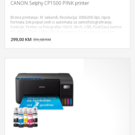
CANON Selphy CP1500 PINK printer
Brzina printanja: 41 sekundi, Rezolucija: 300x300 dpi, Ispisi
formata 2x6 poput onih iz automata za samofotografiranje,
Funkcije: Printer za fotografije 10x15, Wi-Fi, USB, Podržava kartice:
DODAJ U KORPU
SD, SDHC, SDXC, USB-C Flash memorija, Podržano uz adapter :
miniSD, miniSDHC, microSD, microSDHC, microSDXC, Compatible
299,00 KM
POGLEDAJ
355,68 KM
Cassettes: PCP-CP400