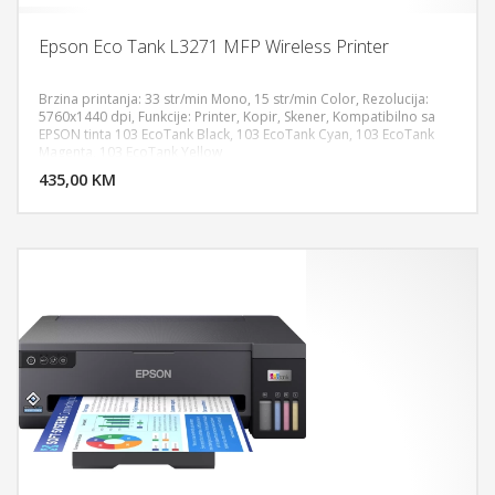
Epson Eco Tank L3271 MFP Wireless Printer
Brzina printanja: 33 str/min Mono, 15 str/min Color, Rezolucija:
5760x1440 dpi, Funkcije: Printer, Kopir, Skener, Kompatibilno sa
EPSON tinta 103 EcoTank Black, 103 EcoTank Cyan, 103 EcoTank
DODAJ U KORPU
Magenta, 103 EcoTank Yellow
435,00 KM
POGLEDAJ