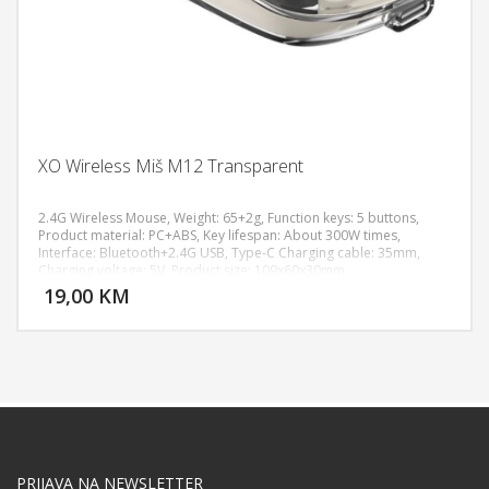
XO Wireless Miš M12 Transparent
2.4G Wireless Mouse, Weight: 65+2g, Function keys: 5 buttons,
Product material: PC+ABS, Key lifespan: About 300W times,
Interface: Bluetooth+2.4G USB, Type-C Charging cable: 35mm,
DODAJ U KORPU
Charging voltage: 5V, Product size: 109x60x30mm
19,00 KM
POGLEDAJ
PRIJAVA NA NEWSLETTER