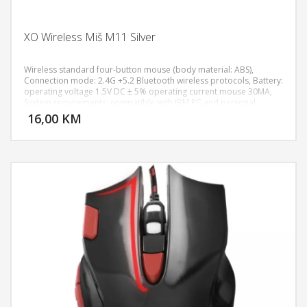
XO Wireless Miš M11 Silver
Wireless standard four-button mouse (body material: ABS),
Connection mode: 2.4G +5.2 Bluetooth wireless protocols, Battery:
operating voltage 1.5V DC ± 5% operating current mouse 30MA,
DODAJ U KORPU
System requirements: compatible with IBM PC and personal
computer, MCU chip: EZW, DPI: 1200-1600-2000, Mouse button life
16,00 KM
POGLEDAJ
: 300W times Encoder : sealed