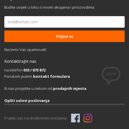
Budite uvijek u toku o novim akcijama i proizvodima.
Nećemo Vas spamovati!
Kontaktirajte nas
na telefon
033 / 873 872
Porukom putem
kontakt formulara
Ili nas posjetite u nekom od
prodajnih mjesta
Opšti uslovi poslovanja
Pratite nas na društvenim mrežama: