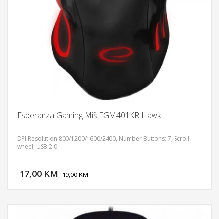
Esperanza Gaming Miš EGM401KR Hawk
DPI Resolution 800/1200/1600/2400, Number Buttons: 7, Scroll
wheel, USB 2.0
DODAJ U KORPU
17,00 KM
POGLEDAJ
19,00 KM