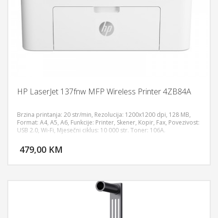
HP LaserJet 137fnw MFP Wireless Printer 4ZB84A
Brzina printanja: 20 str/min, Rezolucija: 1200x1200 dpi, 128 MB,
Format: A4, A5, A6, Funkcije: Printer, Skener, Kopir, Fax, Povezivost:
USB 2.0, Wi-Fi, Mjesečni ciklus: 10 000 str. Toner: 106A.
DODAJ U KORPU
479,00 KM
POGLEDAJ