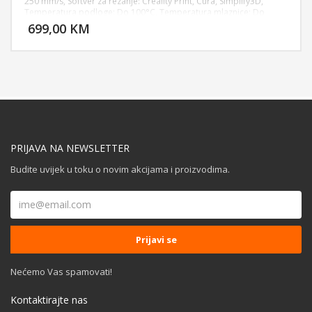
250 mm/s, Softver za rezanje: Creality Print, Cura, Simplify3D,
DODAJ U KORPU
Temperatura podloge: Do 100°C, Temperatura mlaznice: Do
260°C, Ekstruder: Direct Drive (SPRITE), Nivelacija: Automatska
699,00 KM
POGLEDAJ
nivelacija, Podržani filamenti: PLA, PET-G, TPU(95A), Ekran: CR-
Touch senzor, Snaga: 350 W, Formati: Za rezanje: STL, OBJ, 3MF,
AMF
PRIJAVA NA NEWSLETTER
Budite uvijek u toku o novim akcijama i proizvodima.
Nećemo Vas spamovati!
Kontaktirajte nas