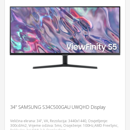
34" SAMSUNG S34C500GAU UWQHD Display
Veličina ekrana: 34", VA, Rezolucija: 3440x1440, Osvjetljenje:
300cd/m2, Vrijeme odziva: 5ms, Osvježenje: 100Hz,AMD FreeSync,