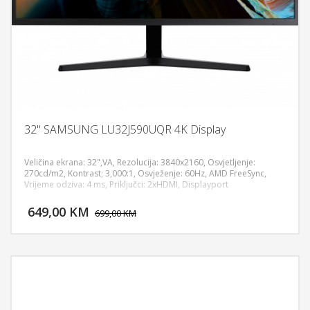
32" SAMSUNG LU32J590UQR 4K Display
Veličina ekrana: 32",VA, Rezolucija: 3840x2160, Osvjetljenje:
270cd/m2, Kontrast; 3,000:1, Osvježenje: 60Hz, AMD FreeSync,
Vrijeme odziva: 4 ms, Priključci: 2xHDMI, Displayport
DODAJ U KORPU
649,00 KM
POGLEDAJ
699,00 KM