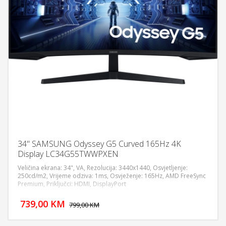
34" SAMSUNG Odyssey G5 Curved 165Hz 4K
Display LC34G55TWWPXEN
Veličina ekrana: 34", VA, Rezolucija: 3440x1440, Osvjetljenje:
250cd/m2, Vrijeme odziva: 1ms, Osvježenje: 165Hz, AMD FreeSync
Premium, Priključci: HDMI, DisplayPort
DODAJ U KORPU
739,00 KM
POGLEDAJ
799,00 KM