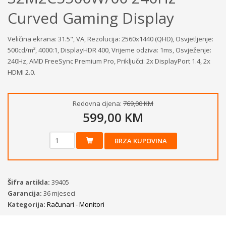
Curved Gaming Display
Veličina ekrana: 31.5", VA, Rezolucija: 2560x1440 (QHD), Osvjetljenje:
500cd/m², 4000:1, DisplayHDR 400, Vrijeme odziva: 1ms, Osvježenje:
240Hz, AMD FreeSync Premium Pro, Priključci: 2x DisplayPort 1.4, 2x
HDMI 2.0.
Redovna cijena:
769,00 KM
599,00 KM
BRZA KUPOVINA
Šifra artikla:
39405
Garancija:
36 mjeseci
Kategorija:
Računari - Monitori