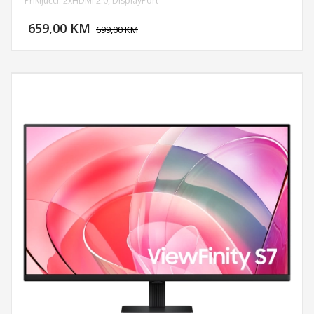
Priključci: 2xHDMI 2.0, DisplayPort
DODAJ U KORPU
659,00 KM
POGLEDAJ
699,00 KM