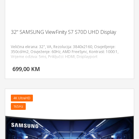
32" SAMSUNG ViewFinity S7 S70D UHD Display
Veličina ekrana: 32", VA, Rezolucija: 3840x2160, Osvjetljenje:
350cd/m2, Osvježenje: 60Hz, AMD FreeSync, Kontrast: 1000:1,
Vrijeme odziva: 5ms, Priključci: HDMI, Displayport
DODAJ U KORPU
699,00 KM
POGLEDAJ
4K UltraHD
165Hz