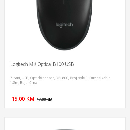
Logitech Miš Optical B100 USB
Zicani, USB, Opticki senzor, DPI 800, Broj tipki 3, Duzina kabla:
1.8m, Boja: Crna
DODAJ U KORPU
15,00 KM
POGLEDAJ
17,00 KM