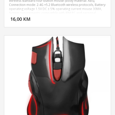
Wireless standard four-button mouse (body material: ABS),
Connection mode: 2.4G +5.2 Bluetooth wireless protocols, Battery:
operating voltage 1.5V DC ± 5% operating current mouse 30MA,
DODAJ U KORPU
System requirements: compatible with IBM PC and personal
computer, MCU chip: EZW, DPI: 1200-1600-2000, Mouse button life
16,00 KM
POGLEDAJ
: 300W times Encoder : sealed