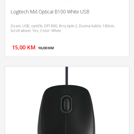
Logitech Miš Optical B100 White USB
Zicani, USB, optički, DPI 800, Broj tipki 2, Duzina kabla: 180cm,
Scroll wheel: Yes, Color: White
DODAJ U KORPU
15,00 KM
POGLEDAJ
16,00 KM