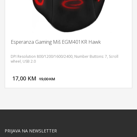
Esperanza Gaming Miš EGM401KR Hawk
DPI Resolution 800/1200/1600/2400, Number Buttons: 7, Scroll
wheel, USB 2.0
DODAJ U KORPU
17,00 KM
POGLEDAJ
19,00 KM
PRIJAVA NA NEWSLETTER