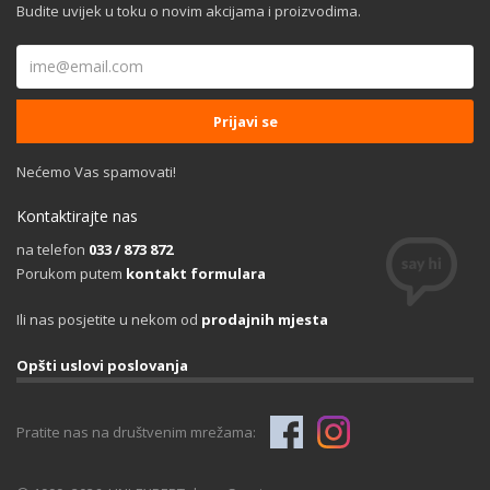
Budite uvijek u toku o novim akcijama i proizvodima.
Nećemo Vas spamovati!
Kontaktirajte nas
na telefon
033 / 873 872
Porukom putem
kontakt formulara
Ili nas posjetite u nekom od
prodajnih mjesta
Opšti uslovi poslovanja
Pratite nas na društvenim mrežama: