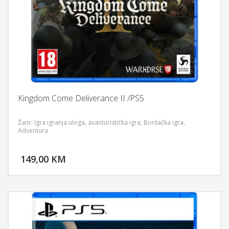
Kingdom Come Deliverance II /PS5
Žanr: Igra igranja uloga, avanturistička igra, Borilačka igra,
Adventura
DODAJ U KORPU
149,00 KM
POGLEDAJ