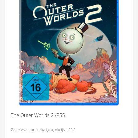
The Outer Worlds 2 /PS5
Zanr: Avanturistička igra, Akcijski RPG