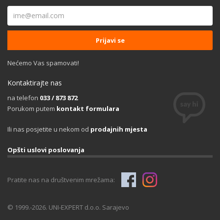
Nećemo Vas spamovati!
Kontaktirajte nas
na telefon
033 / 873 872
Porukom putem
kontakt formulara
Ili nas posjetite u nekom od
prodajnih mjesta
Opšti uslovi poslovanja
Pratite nas na društvenim mrežama:
© 1999.-2026. UNI-EXPERT d.o.o. Sarajevo