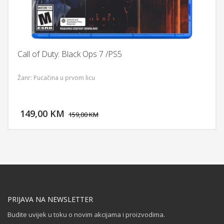
Call of Duty: Black Ops 7 /PS5
Žanr: Pucačina u prvom licu
DODAJ U KORPU
149,00 KM
POGLEDAJ
159,00 KM
PRIJAVA NA NEWSLETTER
Budite uvijek u toku o novim akcijama i proizvodima.