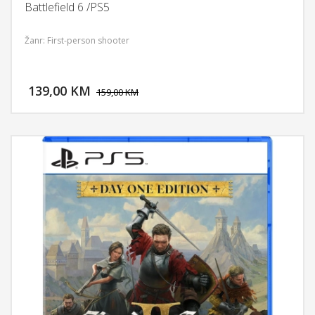
Battlefield 6 /PS5
Žanr: First-person shooter
DODAJ U KORPU
139,00 KM
POGLEDAJ
159,00 KM