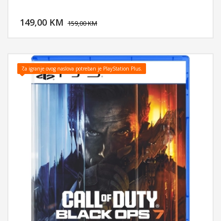
DODAJ U KORPU
149,00 KM
POGLEDAJ
159,00 KM
Za igranje ovog naslova potreban je PlayStation Plus.