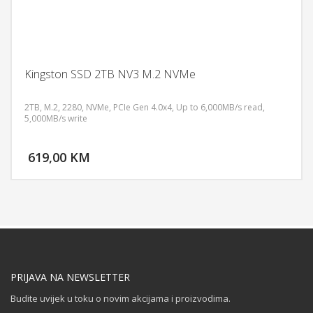
Kingston SSD 2TB NV3 M.2 NVMe
2TB, M.2, 2280, NVMe, PCIe Gen 4.0x4, Up to 6,000MB/s read,
5,000MB/s write
DODAJ U KORPU
619,00 KM
POGLEDAJ
PRIJAVA NA NEWSLETTER
Budite uvijek u toku o novim akcijama i proizvodima.