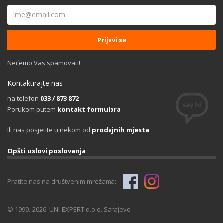
Nećemo Vas spamovati!
Kontaktirajte nas
na telefon
033 / 873 872
Porukom putem
kontakt formulara
Ili nas posjetite u nekom od
prodajnih mjesta
Opšti uslovi poslovanja
Pratite nas na društvenim mrežama:
© 1999.-2026. UNI-EXPERT d.o.o. Sarajevo