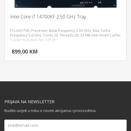
Intel Core i7 14700KF 2.50 GHz Tray
FCLGA1700, Processor Base Frequency 2.50 GHz, Max Turbo
Frequency 5,6 GHz, Cores 20, Threads 28, 33 MB Intel Smart Cache,
Cooler included: No, 125 W
DODAJ U KORPU
899,00 KM
POGLEDAJ
PRIJAVA NA NEWSLETTER
Budite uvijek u toku o novim akcijama i proizvodima.