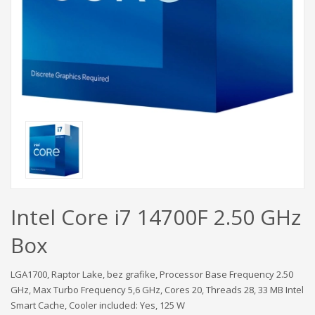
Intel Core i7 14700F 2.50 GHz
Box
LGA1700, Raptor Lake, bez grafike, Processor Base Frequency 2.50
GHz, Max Turbo Frequency 5,6 GHz, Cores 20, Threads 28, 33 MB Intel
Smart Cache, Cooler included: Yes, 125 W