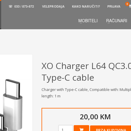
☏
033 / 873-872
VELEPRODAJA
KAKO NARUČITI?
PRIJAVA
MOBITELI
RAČUNARI
3
aberite željene proizvode.
U korpi
zaključite narud
 na raspolaganju pozivom na telefon.
XO Charger L64 QC3.
Type-C cable
Charger with Type-C cable, Compatible with: Multipl
length: 1 m
20,00 KM
BRZA KUPOVINA