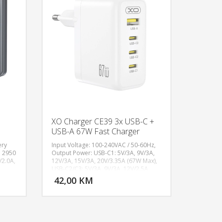
e
XO Charger CE39 3x USB-C +
USB-A 67W Fast Charger
ery
Input Voltage: 100-240VAC / 50-60Hz,
: 2950
Output Power: USB-C1: 5V/3A, 9V/3A,
/2.0A,
12V/3A, 15V/3A, 20V/3.35A (67W Max),
U KORPU
DODAJ U KORPU
USB-C2/C3: 5V/3A, 9V/3A, 12V/2.5A,
15V/2A, 20V/1.5A (30W Maks.), USB-A:
42,00 KM
OGLEDAJ
POGLEDAJ
0W
5V/3A, 9V/2A, 12V/1,5A, 10V/2,25A
(22,5W maks.)