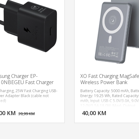
ung Charger EP-
XO Fast Charging MagSaf
10NBEGEU Fast Charger
Wireless Power Bank
5000mAh PR293
Charging, 25W Fast Charging USB-
Battery Capacity: 5000 mAh, Batt
er Adapter Black (cable not
Energy: 19.25 Wh, Rated Capacity
ded)
mAh, Input: USB-C 5.0V/3.0A, 9.0V
DODAJ U KORPU
DODAJ 
12.0V/1.5A 18.0W (Max), Output:
Wireless Charging
,00 KM
40,00 KM
POGLEDAJ
P
39,99 KM
5W/6.8.5W/10W/15W, USB-C-20.
(Max), Total Output: 5V/3A 15.0W,