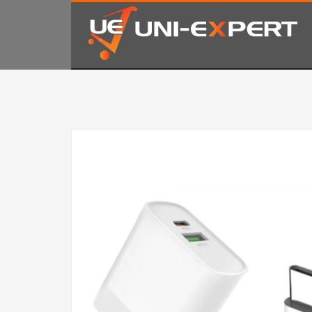
KAKO NARUČITI
1
2
Prijavite se ili registrujte.
Od
Ukoliko imate poteškoća ili trebate podršku stojimo Vam