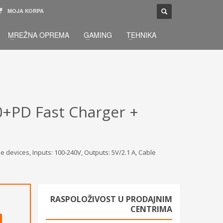
MOJA KORPA
TELEFONSKA PODRŠKA
×
MREŽNA OPREMA
GAMING
TEHNIKA
033 / 873 - 872
žbu.
Pon-Sub 09:00 - 21:00
0+PD Fast Charger +
e devices, Inputs: 100-240V, Outputs: 5V/2.1 A, Cable
RASPOLOŽIVOST U PRODAJNIM
CENTRIMA