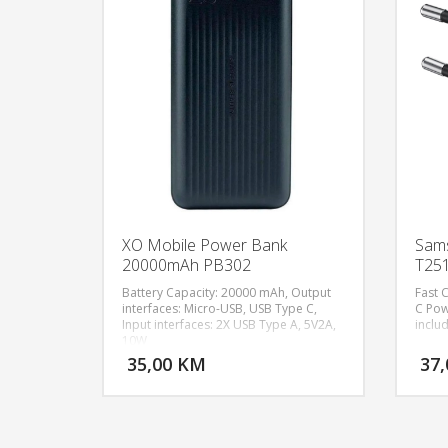
XO Mobile Power Bank
Sams
20000mAh PB302
T25
25W
Battery Capacity: 20000 mAh, Output
Fast 
interfaces: Micro-USB, USB Type C,
C Pow
Input interfaces: 2X USB Type A, 5V2A,
inclu
DODAJ U KORPU
10W
35,00 KM
37
POGLEDAJ