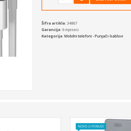
Šifra artikla:
34867
Garancija:
6 mjeseci
Kategorija:
Mobilni telefoni - Punjači i kablovi
NOVO U PONUDI