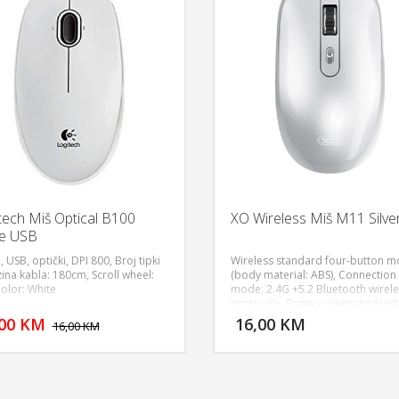
tech Miš Optical B100
XO Wireless Miš M11 Silve
e USB
, USB, optički, DPI 800, Broj tipki
Wireless standard four-button 
ina kabla: 180cm, Scroll wheel:
(body material: ABS), Connection
Color: White
mode: 2.4G +5.2 Bluetooth wirel
DODAJ U KORPU
DODAJ 
protocols, Battery: operating vol
1.5V DC ± 5% operating current
,00 KM
16,00 KM
POGLEDAJ
P
16,00 KM
30MA, System requirements:
compatible with IBM PC and pers
computer, MCU chip: EZW, DPI: 1
1600-2000, Mouse button life : 3
times Encoder : sealed