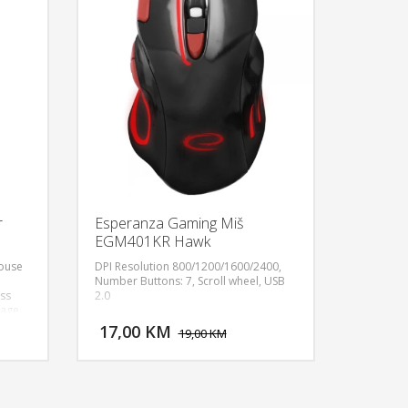
r
Esperanza Gaming Miš
EGM401KR Hawk
mouse
DPI Resolution 800/1200/1600/2400,
Number Buttons: 7, Scroll wheel, USB
ess
2.0
U KORPU
DODAJ U KORPU
tage
 mouse
17,00 KM
OGLEDAJ
POGLEDAJ
19,00 KM
onal
200-
00W