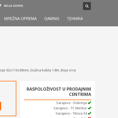
MOJA KORPA
TELEFONSKA PODRŠKA
×
MREŽNA OPREMA
GAMING
TEHNIKA
033 / 873 - 872
žbu.
Pon-Sub 09:00 - 21:00
menzije 62x113x38mm, Dužina kabla 1.8m, Boja crna
RASPOLOŽIVOST U PRODAJNIM
CENTRIMA
Sarajevo - Dobrinja
Sarajevo - TC Merkur
Sarajevo - Titova 34