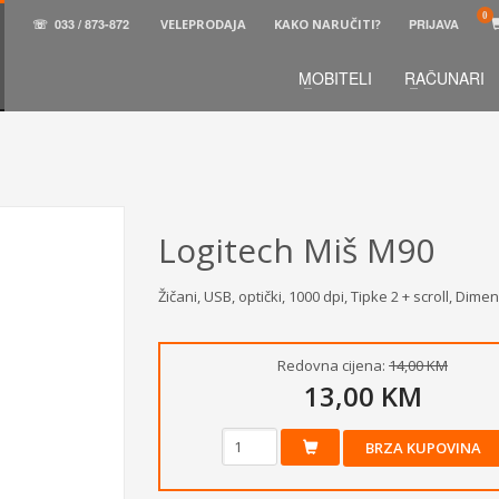
☏
033 / 873-872
VELEPRODAJA
KAKO NARUČITI?
PRIJAVA
MOBITELI
RAČUNARI
3
aberite željene proizvode.
U korpi
zaključite narud
 na raspolaganju pozivom na telefon.
Logitech Miš M90
Žičani, USB, optički, 1000 dpi, Tipke 2 + scroll, Di
Redovna cijena:
14,00 KM
13,00 KM
BRZA KUPOVINA