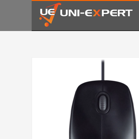
KAKO NARUČITI
1
2
Prijavite se ili registrujte.
Od
Ukoliko imate poteškoća ili trebate podršku stojimo Vam