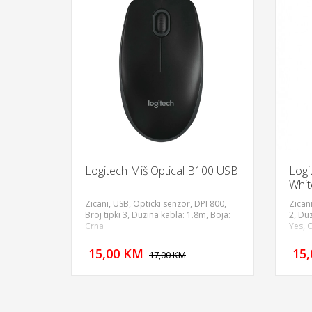
Logitech Miš Optical B100 USB
Logi
Whit
Zicani, USB, Opticki senzor, DPI 800,
Zicani
Broj tipki 3, Duzina kabla: 1.8m, Boja:
2, Duz
Crna
Yes, 
DODAJ U KORPU
15,00 KM
15
POGLEDAJ
17,00 KM