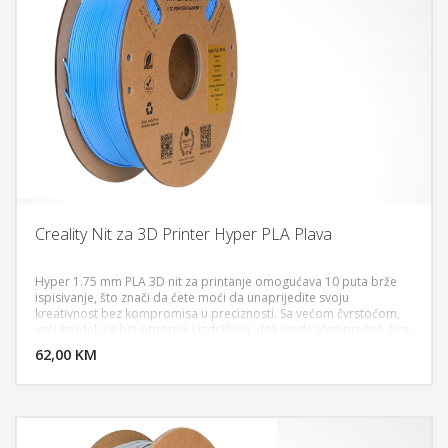
Creality Nit za 3D Printer Hyper PLA Plava
Hyper 1.75 mm PLA 3D nit za printanje omogućava 10 puta brže
ispisivanje, što znači da ćete moći da unaprijedite svoju
kreativnost bez kompromisa u preciznosti. Sa većom čvrstoćom,
DODAJ U KORPU
vaši modeli će biti otporniji i izdržljiviji, dok ujednačen prečnik žice
omogućava stabilnu ekstrudaciju i glatki ispis. Ekološki prihvatljiva
62,00 KM
POGLEDAJ
ambalaža smanjuje negativan uticaj na životnu sredinu, dok visoka
kompatibilnost sa Creality 3D printerima čini ovaj materijal
savršenim za širok spektar primjena, od prototipova i figurica, do
proizvodnje dijelova za mašine i masovne proizvodnje.