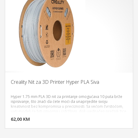
Creality Nit za 3D Printer Hyper PLA Siva
Hyper 1.75 mm PLA 3D nit za printanje omogućava 10 puta brže
ispisivanje, što znači da ćete moći da unaprijedite svoju
kreativnost bez kompromisa u preciznosti. Sa većom čvrstoćom,
DODAJ U KORPU
vaši modeli će biti otporniji i izdržljiviji, dok ujednačen prečnik žice
omogućava stabilnu ekstrudaciju i glatki ispis. Ekološki prihvatljiva
62,00 KM
POGLEDAJ
ambalaža smanjuje negativan uticaj na životnu sredinu, dok visoka
kompatibilnost sa Creality 3D printerima čini ovaj materijal
savršenim za širok spektar primjena, od prototipova i figurica, do
proizvodnje dijelova za mašine i masovne proizvodnje.