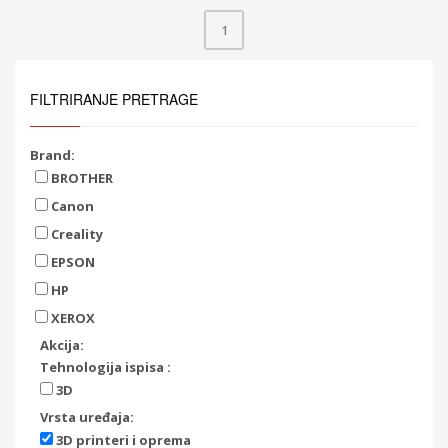
1
FILTRIRANJE PRETRAGE
Brand:
BROTHER
Canon
Creality
EPSON
HP
XEROX
Akcija:
Tehnologija ispisa :
3D
Vrsta uređaja:
3D printeri i oprema