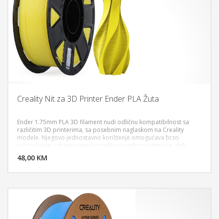
Creality Nit za 3D Printer Ender PLA Žuta
Ender 1.75mm PLA 3D filament nudi odličnu kompatibilnost sa
različitim 3D printerima, sa posebnim naglaskom na Creality
modele. Njegovo jednostavno korištenje omogućava brzo
DODAJ U KORPU
postavljanje i izbjegavanje komplikacija tokom printanja, dok
stabilan prečnik žice garantuje ravnomjernu ekstrudaciju i
48,00 KM
POGLEDAJ
sprječava začepljenja. Sa biološkim materijalima koji su ekološki
prihvatljivi, ovaj filament predstavlja održivu opciju za sve
projekte.