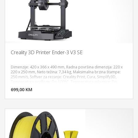
Creality 3D Printer Ender-3 V3 SE
Dimenzije: 420 x 366 x 490 mm, Radna površina dimenzija: 220 x
220 x 250 mm, Neto težina: 7,34 kg, Maksimalna brzina štampe:
250 mm/s, Softver za rezanje: Creality Print, Cura, Simplify3D,
DODAJ U KORPU
Temperatura podloge: Do 100°C, Temperatura mlaznice: Do
260°C, Ekstruder: Direct Drive (SPRITE), Nivelacija: Automatska
699,00 KM
POGLEDAJ
nivelacija, Podržani filamenti: PLA, PET-G, TPU(95A), Ekran: CR-
Touch senzor, Snaga: 350 W, Formati: Za rezanje: STL, OBJ, 3MF,
AMF